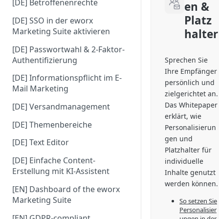
[DE] Betroffenenrechte
en &
Platz
[DE] SSO in der eworx
Marketing Suite aktivieren
halter
[DE] Passwortwahl & 2-Faktor-
Authentifizierung
Sprechen Sie
Ihre Empfänger
[DE] Informationspflicht im E-
persönlich und
Mail Marketing
zielgerichtet an.
Das Whitepaper
[DE] Versandmanagement
erklärt, wie
[DE] Themenbereiche
Personalisierun
gen und
[DE] Text Editor
Platzhalter für
[DE] Einfache Content-
individuelle
Erstellung mit KI-Assistent
Inhalte genutzt
werden können.
[EN] Dashboard of the eworx
Marketing Suite
So setzen Sie
Personalisier
[EN] GDPR-compliant
ungen in der