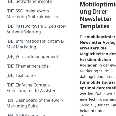
[DE] Betroffenenrechte
Mobiloptimi
ung Ihrer
[DE] SSO in der eworx
Marketing Suite aktivieren
Newsletter
Templates
[DE] Passwortwahl & 2-Faktor-
Authentifizierung
Die
mobiloptimier
[DE] Informationspflicht im E-
Newsletter Vorla
Mail Marketing
erweitern die
Möglichkeiten der
[DE] Versandmanagement
herkömmlichen
Vorlagen
in der ew
[DE] Themenbereiche
Marketing Suite
[DE] Text Editor
dahingehend, dass s
für mobile Endger
[DE] Einfache Content-
optimal dargestel
Erstellung mit KI-Assistent
werden. Dabei wird
eine Technik namen
[EN] Dashboard of the eworx
„Media Queries“ – a
Marketing Suite
bekannt unter
[EN] GDPR-compliant