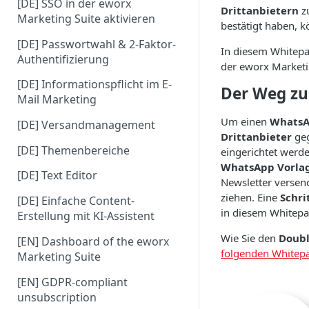
[DE] SSO in der eworx
Drittanbietern
zu
Marketing Suite aktivieren
bestätigt haben, k
[DE] Passwortwahl & 2-Faktor-
In diesem Whitepa
Authentifizierung
der eworx Marketi
[DE] Informationspflicht im E-
Der Weg zu
Mail Marketing
Um einen
WhatsA
[DE] Versandmanagement
Drittanbieter
geg
[DE] Themenbereiche
eingerichtet werd
WhatsApp Vorla
[DE] Text Editor
Newsletter versen
ziehen. Eine
Schri
[DE] Einfache Content-
in diesem Whitepa
Erstellung mit KI-Assistent
Wie Sie den
Doubl
[EN] Dashboard of the eworx
folgenden Whitep
Marketing Suite
[EN] GDPR-compliant
unsubscription