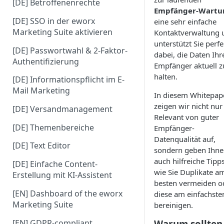
[DE] Betroffenenrechte
Empfänger-Wartu
[DE] SSO in der eworx
eine sehr einfache
Marketing Suite aktivieren
Kontaktverwaltung 
unterstützt Sie perfe
[DE] Passwortwahl & 2-Faktor-
dabei, die Daten Ihr
Authentifizierung
Empfänger aktuell z
halten.
[DE] Informationspflicht im E-
Mail Marketing
In diesem Whitepap
zeigen wir nicht nur
[DE] Versandmanagement
Relevant von guter
[DE] Themenbereiche
Empfänger-
Datenqualität auf,
[DE] Text Editor
sondern geben Ihn
auch hilfreiche Tipps
[DE] Einfache Content-
wie Sie Duplikate a
Erstellung mit KI-Assistent
besten vermeiden o
[EN] Dashboard of the eworx
diese am einfachste
Marketing Suite
bereinigen.
[EN] GDPR-compliant
Warum sollten