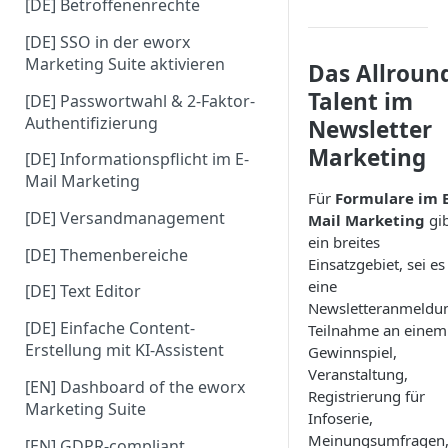
[DE] Betroffenenrechte
[DE] SSO in der eworx
Marketing Suite aktivieren
Das Allroun
Talent im
[DE] Passwortwahl & 2-Faktor-
Authentifizierung
Newsletter
Marketing
[DE] Informationspflicht im E-
Mail Marketing
Für
Formulare im E
[DE] Versandmanagement
Mail Marketing
gib
ein breites
[DE] Themenbereiche
Einsatzgebiet, sei es
eine
[DE] Text Editor
Newsletteranmeldu
[DE] Einfache Content-
Teilnahme an einem
Erstellung mit KI-Assistent
Gewinnspiel,
Veranstaltung,
[EN] Dashboard of the eworx
Registrierung für
Marketing Suite
Infoserie,
Meinungsumfragen
[EN] GDPR-compliant