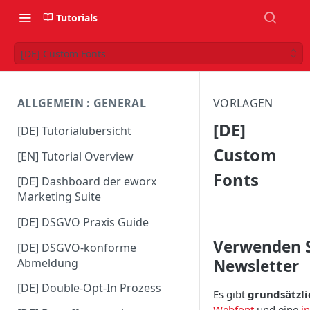
Tutorials
[DE] Custom Fonts
ALLGEMEIN : GENERAL
VORLAGEN
[DE]
[DE] Tutorialübersicht
Custom
[EN] Tutorial Overview
Fonts
[DE] Dashboard der eworx
Marketing Suite
[DE] DSGVO Praxis Guide
Verwenden Si
[DE] DSGVO-konforme
Abmeldung
Newsletter
[DE] Double-Opt-In Prozess
Es gibt
grundsätzli
Webfont
und eine
i