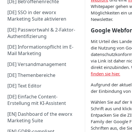
[DE] Betroffenenrechte
Whitepaper gehen w
[DE] SSO in der eworx
Möglichkeiten ein 
Marketing Suite aktivieren
Newsletter.
[DE] Passwortwahl & 2-Faktor-
Google Webfo
Authentifizierung
Mit Urteil des Land
[DE] Informationspflicht im E-
die Nutzung von Goo
Mail Marketing
datenschutzkonform
via Link ist daher ni
[DE] Versandmanagement
direkt einzubinden.
finden sie hier.
[DE] Themenbereiche
Aufgrund der aktue
[DE] Text Editor
der Einbindung von 
[DE] Einfache Content-
Wählen Sie auf der 
Erstellung mit KI-Assistent
Schrift aus und klic
[EN] Dashboard of the eworx
Entpacken Sie die Z
Marketing Suite
Family der Google F
Schriften aus, die S
[EN] GDPR-compliant