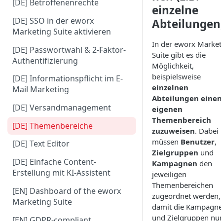
[DE] Betroffenenrechte
einzelne
[DE] SSO in der eworx
Abteilungen
Marketing Suite aktivieren
In der eworx Marke
[DE] Passwortwahl & 2-Faktor-
Suite gibt es die
Authentifizierung
Möglichkeit,
beispielsweise
[DE] Informationspflicht im E-
einzelnen
Mail Marketing
Abteilungen eine
[DE] Versandmanagement
eigenen
Themenbereich
[DE] Themenbereiche
zuzuweisen
. Dabei
müssen
Benutzer
,
[DE] Text Editor
Zielgruppen
und
[DE] Einfache Content-
Kampagnen
den
Erstellung mit KI-Assistent
jeweiligen
Themenbereichen
[EN] Dashboard of the eworx
zugeordnet werden,
Marketing Suite
damit die Kampagn
und Zielgruppen nu
[EN] GDPR-compliant