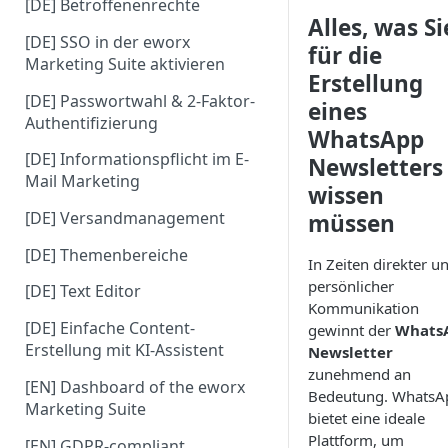
[DE] Betroffenenrechte
Alles, was Si
[DE] SSO in der eworx
für die
Marketing Suite aktivieren
Erstellung
[DE] Passwortwahl & 2-Faktor-
eines
Authentifizierung
WhatsApp
[DE] Informationspflicht im E-
Newsletters
Mail Marketing
wissen
[DE] Versandmanagement
müssen
[DE] Themenbereiche
In Zeiten direkter u
persönlicher
[DE] Text Editor
Kommunikation
[DE] Einfache Content-
gewinnt der
Whats
Erstellung mit KI-Assistent
Newsletter
zunehmend an
[EN] Dashboard of the eworx
Bedeutung. WhatsA
Marketing Suite
bietet eine ideale
Plattform, um
[EN] GDPR-compliant