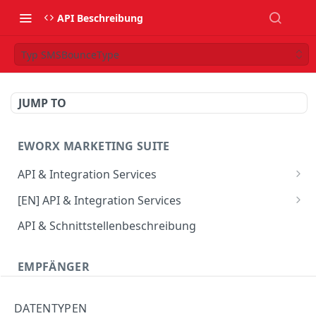
API Beschreibung
Typ SMSBounceType
JUMP TO
EWORX MARKETING SUITE
API & Integration Services
Verwendung des JSON Webservice
[EN] API & Integration Services
Verwendung des SOAP Webservice
[EN] Using the JSON web service
API & Schnittstellenbeschreibung
API Update-Info
[EN] Using the SOAP web service
EMPFÄNGER
CRM Connector
[EN] API Update-Info
CombineProfile
DATENTYPEN