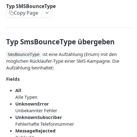
CreateProfile
Typ SMSBounceType
Copy Page
DeleteProfile
DeleteSubscribers
ExportSubscribers
Typ SmsBounceType übergeben
ExportSubscribersWithFormFields
ist eine Aufzählung (Enum) mit den
SmsBounceType
GetBouncesOfSubscriber
möglichen Rückläufer-Type einer SMS-Kampagne. Die
Aufzählung beinhaltet:
GetEventsOfSubscriber
Fields
GetLastLinkClickOfSubscriber
All
GetLastOpeningOfSubscriber
Alle Typen
GetLastSentCampaignToSubscriber
UnknownError
Unbekannter Fehler
GetLinkClicksOfSubscriber
UnknownSubscriber
Fehlerhafte Telefonnummer
GetOpeningsOfSubscriber
MessageRejected
GetSentCampaignsToSubscriber