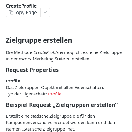
CreateProfile
CreateProfile
Copy Page
DeleteProfile
DeleteSubscribers
ExportSubscribers
Zielgruppe erstellen
ExportSubscribersWithFormFields
Die Methode
CreateProfile
ermöglicht es, eine Zielgruppe
GetBouncesOfSubscriber
in der eworx Marketing Suite zu erstellen.
GetEventsOfSubscriber
Request Properties
GetLastLinkClickOfSubscriber
Profile
Das Zielgruppen-Objekt mit allen Eigenschaften.
GetLastOpeningOfSubscriber
Typ der Eigenschaft:
Profile
GetLastSentCampaignToSubscriber
Beispiel Request „Zielgruppen erstellen“
GetLinkClicksOfSubscriber
Erstellt eine statische Zielgruppe die für den
GetOpeningsOfSubscriber
Kampagnenversand verwendet werden kann und den
Namen „Statische Zielgruppe“ hat.
GetSentCampaignsToSubscriber