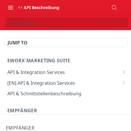
API Beschreibung
CreateProfile
JUMP TO
EWORX MARKETING SUITE
API & Integration Services
Verwendung des JSON Webservice
[EN] API & Integration Services
Verwendung des SOAP Webservice
[EN] Using the JSON web service
API & Schnittstellenbeschreibung
API Update-Info
[EN] Using the SOAP web service
EMPFÄNGER
CRM Connector
[EN] API Update-Info
CombineProfile
EMPFÄNGER