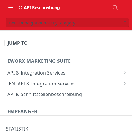
API Beschreibung
GetCampaignBouncesByCategory
JUMP TO
EWORX MARKETING SUITE
API & Integration Services
Verwendung des JSON Webservice
[EN] API & Integration Services
Verwendung des SOAP Webservice
[EN] Using the JSON web service
API & Schnittstellenbeschreibung
API Update-Info
[EN] Using the SOAP web service
EMPFÄNGER
CRM Connector
[EN] API Update-Info
CombineProfile
STATISTIK