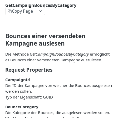
CreateProfile
GetCampaignBouncesByCategory
Copy Page
DeleteProfile
DeleteSubscribers
ExportSubscribers
Bounces einer versendeten
ExportSubscribersWithFormFields
Kampagne auslesen
GetBouncesOfSubscriber
Die Methode
GetCampaignBouncesByCategory
ermöglicht
GetEventsOfSubscriber
es Bounces einer versendeten Kampagne auszulesen.
Request Properties
GetLastLinkClickOfSubscriber
GetLastOpeningOfSubscriber
CampaignId
Die ID der Kampagne von welcher die Bounces ausgelesen
GetLastSentCampaignToSubscriber
werden sollen.
Typ der Eigenschaft: GUID
GetLinkClicksOfSubscriber
BounceCategory
GetOpeningsOfSubscriber
Die Kategorie der Bounces, die ausgelesen werden sollen.
GetSentCampaignsToSubscriber