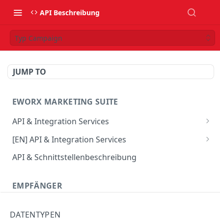
API Beschreibung
Typ Campaign
JUMP TO
EWORX MARKETING SUITE
API & Integration Services
Verwendung des JSON Webservice
[EN] API & Integration Services
Verwendung des SOAP Webservice
[EN] Using the JSON web service
API & Schnittstellenbeschreibung
API Update-Info
[EN] Using the SOAP web service
EMPFÄNGER
CRM Connector
[EN] API Update-Info
CombineProfile
DATENTYPEN