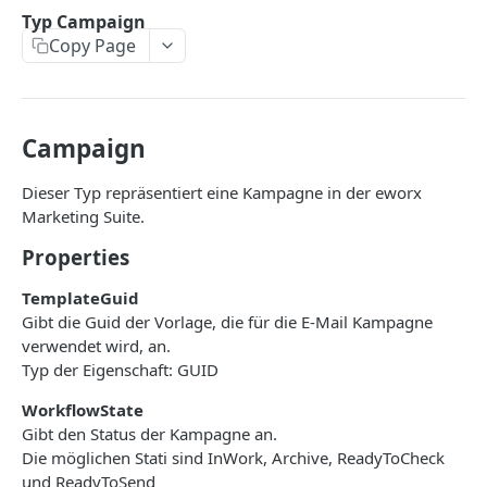
CreateProfile
Typ Campaign
Copy Page
DeleteProfile
DeleteSubscribers
ExportSubscribers
Campaign
ExportSubscribersWithFormFields
Dieser Typ repräsentiert eine Kampagne in der eworx
GetBouncesOfSubscriber
Marketing Suite.
GetEventsOfSubscriber
Properties
GetLastLinkClickOfSubscriber
TemplateGuid
Gibt die Guid der Vorlage, die für die E-Mail Kampagne
GetLastOpeningOfSubscriber
verwendet wird, an.
GetLastSentCampaignToSubscriber
Typ der Eigenschaft: GUID
GetLinkClicksOfSubscriber
WorkflowState
Gibt den Status der Kampagne an.
GetOpeningsOfSubscriber
Die möglichen Stati sind InWork, Archive, ReadyToCheck
und ReadyToSend
GetSentCampaignsToSubscriber