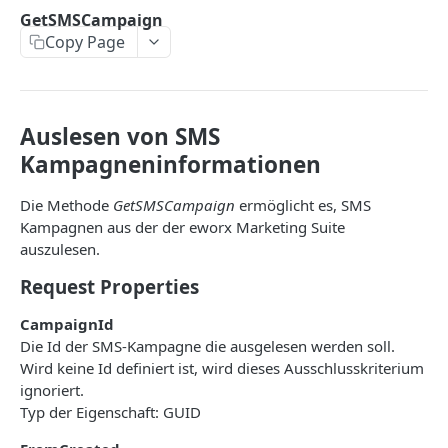
CreateProfile
GetSMSCampaign
Copy Page
DeleteProfile
DeleteSubscribers
ExportSubscribers
Auslesen von SMS
ExportSubscribersWithFormFields
Kampagneninformationen
GetBouncesOfSubscriber
Die Methode
GetSMSCampaign
ermöglicht es, SMS
GetEventsOfSubscriber
Kampagnen aus der der eworx Marketing Suite
auszulesen.
GetLastLinkClickOfSubscriber
Request Properties
GetLastOpeningOfSubscriber
CampaignId
GetLastSentCampaignToSubscriber
Die Id der SMS-Kampagne die ausgelesen werden soll.
Wird keine Id definiert ist, wird dieses Ausschlusskriterium
GetLinkClicksOfSubscriber
ignoriert.
GetOpeningsOfSubscriber
Typ der Eigenschaft: GUID
GetSentCampaignsToSubscriber