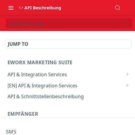
API Beschreibung
GetSMSCampaign
JUMP TO
EWORX MARKETING SUITE
API & Integration Services
Verwendung des JSON Webservice
[EN] API & Integration Services
Verwendung des SOAP Webservice
[EN] Using the JSON web service
API & Schnittstellenbeschreibung
API Update-Info
[EN] Using the SOAP web service
EMPFÄNGER
CRM Connector
[EN] API Update-Info
CombineProfile
SMS