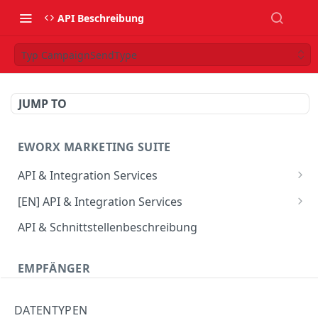
API Beschreibung
Typ CampaignSendType
JUMP TO
EWORX MARKETING SUITE
API & Integration Services
Verwendung des JSON Webservice
[EN] API & Integration Services
Verwendung des SOAP Webservice
[EN] Using the JSON web service
API & Schnittstellenbeschreibung
API Update-Info
[EN] Using the SOAP web service
EMPFÄNGER
CRM Connector
[EN] API Update-Info
CombineProfile
DATENTYPEN