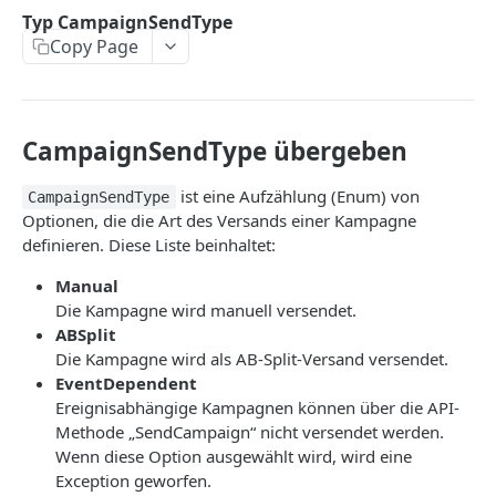
CreateProfile
Typ CampaignSendType
Copy Page
DeleteProfile
DeleteSubscribers
ExportSubscribers
CampaignSendType übergeben
ExportSubscribersWithFormFields
ist eine Aufzählung (Enum) von
CampaignSendType
GetBouncesOfSubscriber
Optionen, die die Art des Versands einer Kampagne
definieren. Diese Liste beinhaltet:
GetEventsOfSubscriber
Manual
GetLastLinkClickOfSubscriber
Die Kampagne wird manuell versendet.
GetLastOpeningOfSubscriber
ABSplit
Die Kampagne wird als AB-Split-Versand versendet.
GetLastSentCampaignToSubscriber
EventDependent
Ereignisabhängige Kampagnen können über die API-
GetLinkClicksOfSubscriber
Methode „SendCampaign“ nicht versendet werden.
GetOpeningsOfSubscriber
Wenn diese Option ausgewählt wird, wird eine
Exception geworfen.
GetSentCampaignsToSubscriber