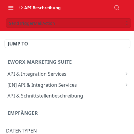
API Beschreibung
SendTriggerMailAction
JUMP TO
EWORX MARKETING SUITE
API & Integration Services
Verwendung des JSON Webservice
[EN] API & Integration Services
Verwendung des SOAP Webservice
[EN] Using the JSON web service
API & Schnittstellenbeschreibung
API Update-Info
[EN] Using the SOAP web service
EMPFÄNGER
CRM Connector
[EN] API Update-Info
CombineProfile
DATENTYPEN