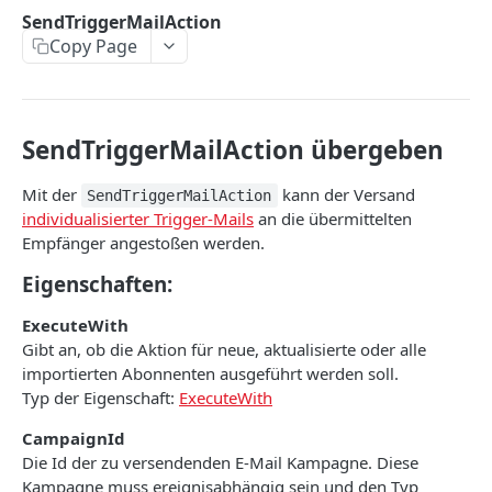
CreateProfile
SendTriggerMailAction
Copy Page
DeleteProfile
DeleteSubscribers
ExportSubscribers
SendTriggerMailAction übergeben
ExportSubscribersWithFormFields
Mit der
kann der Versand
SendTriggerMailAction
GetBouncesOfSubscriber
individualisierter Trigger-Mails
an die übermittelten
Empfänger angestoßen werden.
GetEventsOfSubscriber
Eigenschaften:
GetLastLinkClickOfSubscriber
ExecuteWith
GetLastOpeningOfSubscriber
Gibt an, ob die Aktion für neue, aktualisierte oder alle
GetLastSentCampaignToSubscriber
importierten Abonnenten ausgeführt werden soll.
Typ der Eigenschaft:
ExecuteWith
GetLinkClicksOfSubscriber
CampaignId
GetOpeningsOfSubscriber
Die Id der zu versendenden E-Mail Kampagne. Diese
Kampagne muss ereignisabhängig sein und den Typ
GetSentCampaignsToSubscriber