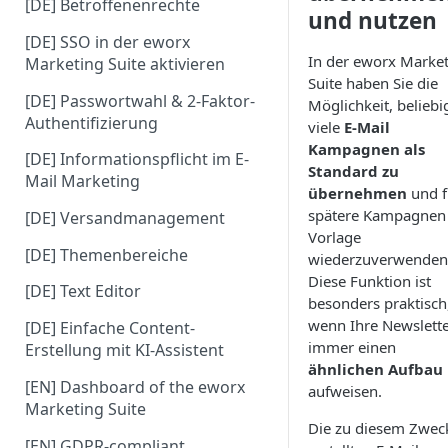
[DE] Betroffenenrechte
und nutzen
[DE] SSO in der eworx
In der eworx Marke
Marketing Suite aktivieren
Suite haben Sie die
[DE] Passwortwahl & 2-Faktor-
Möglichkeit, beliebi
Authentifizierung
viele
E-Mail
Kampagnen als
[DE] Informationspflicht im E-
Standard zu
Mail Marketing
übernehmen
und f
spätere Kampagnen 
[DE] Versandmanagement
Vorlage
[DE] Themenbereiche
wiederzuverwenden
Diese Funktion ist
[DE] Text Editor
besonders praktisch
wenn Ihre Newslett
[DE] Einfache Content-
immer einen
Erstellung mit KI-Assistent
ähnlichen Aufbau
[EN] Dashboard of the eworx
aufweisen.
Marketing Suite
Die zu diesem Zwec
[EN] GDPR-compliant